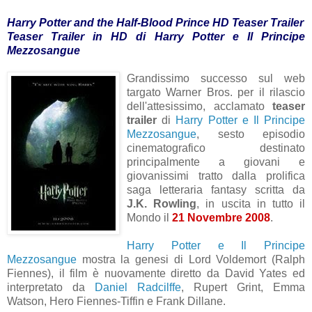
Harry Potter and the Half-Blood Prince HD Teaser Trailer
Teaser Trailer in HD di Harry Potter e Il Principe
Mezzosangue
Grandissimo successo sul web
targato Warner Bros. per il rilascio
dell'attesissimo, acclamato
teaser
trailer
di
Harry Potter e Il Principe
Mezzosangue
, sesto episodio
cinematografico destinato
principalmente a giovani e
giovanissimi tratto dalla prolifica
saga letteraria fantasy scritta da
J.K. Rowling
, in uscita in tutto il
Mondo il
21 Novembre 2008
.
Harry Potter e Il Principe
Mezzosangue
mostra la genesi di Lord Voldemort (Ralph
Fiennes), il film è nuovamente diretto da David Yates ed
interpretato da
Daniel Radcilffe
, Rupert Grint, Emma
Watson, Hero Fiennes-Tiffin e Frank Dillane.