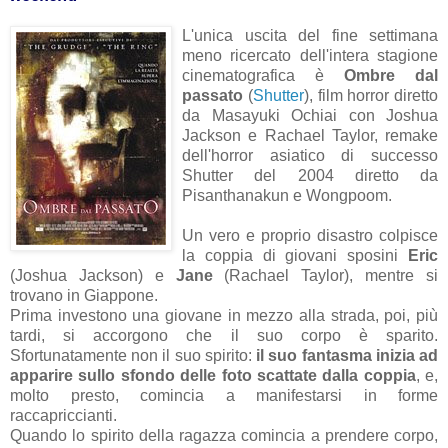
L'unica uscita del fine settimana
meno ricercato dell'intera stagione
cinematografica è
Ombre dal
passato
(
Shutter
), film horror diretto
da Masayuki Ochiai con Joshua
Jackson e Rachael Taylor, remake
dell'horror asiatico di successo
Shutter del 2004 diretto da
Pisanthanakun e Wongpoom.
Un vero e proprio disastro colpisce
la coppia di giovani sposini
Eric
(Joshua Jackson) e
Jane
(Rachael Taylor), mentre si
trovano in Giappone.
Prima investono una giovane in mezzo alla strada, poi, più
tardi, si accorgono che il suo corpo è sparito.
Sfortunatamente non il suo spirito:
il suo fantasma inizia ad
apparire sullo sfondo delle foto scattate dalla coppia
, e,
molto presto, comincia a manifestarsi in forme
raccapriccianti.
Quando lo spirito della ragazza comincia a prendere corpo,