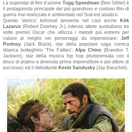
La superstar di film d'azione
Tugg Speedman
(Ben Stiller) è
il protagonista principale del più grandioso e costoso film di
guerra mai realizzato e ambientato nel Sud-est asiatico.
Questo 'storico' kolossal presenta nel cast anche
Kirk
Lazarus
(Robert Downey Jr.), intenso attore australiano tre
volte premio Oscar che utilizza i metodi più estremi per
calarsi al meglio nei personaggi da impersonare;
Jeff
Portnoy
(Jack Black), star della popolare saga comica
sbanca botteghino 'The Fatties';
Alpa Chino
(Brandon T.
Jackson), star della musica hip hop pluripremiata con il
disco di platino e divenuta prima imprenditore e poi attore di
successo; ed il debuttante
Kevin Sandusky
(Jay Baruchel).