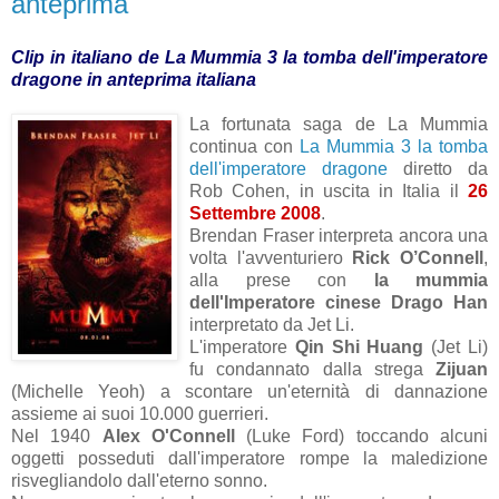
anteprima
Clip in italiano de La Mummia 3 la tomba dell'imperatore
dragone in anteprima italiana
La fortunata saga de La Mummia
continua con
La Mummia 3 la tomba
dell'imperatore dragone
diretto da
Rob Cohen, in uscita in Italia il
26
Settembre 2008
.
Brendan Fraser interpreta ancora una
volta l'avventuriero
Rick O’Connell
,
alla prese con
la mummia
dell'Imperatore cinese Drago Han
interpretato da Jet Li.
L'imperatore
Qin Shi Huang
(Jet Li)
fu condannato dalla strega
Zijuan
(Michelle Yeoh) a scontare un'eternità di dannazione
assieme ai suoi 10.000 guerrieri.
Nel 1940
Alex O'Connell
(Luke Ford) toccando alcuni
oggetti posseduti dall'imperatore rompe la maledizione
risvegliandolo dall'eterno sonno.