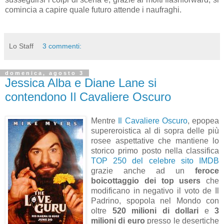
comincia a capire quale futuro attende i naufraghi.
Lo Staff
3 commenti:
domenica, agosto 3
Jessica Alba e Diane Lane si
contendono Il Cavaliere Oscuro
Mentre
Il Cavaliere Oscuro
, epopea
supereroistica al di sopra delle più
rosee aspettative che mantiene lo
storico primo posto nella classifica
TOP 250 del celebre sito IMDB
grazie anche ad un
feroce
boicottaggio dei top users
che
modificano in negativo il voto de Il
Padrino, spopola nel Mondo con
oltre
520 milioni di dollari
e
3
milioni di euro
presso le desertiche