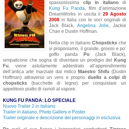
spassosissima
clip in italiano
di
Kung Fu Panda
, film d'animazione
DreamWorks in uscita il
29 Agosto
2008
in Italia con le voci originali di
Jack Black,
Angelina Jolie
, Jackie
Chan e Dustin Hoffman.
Nella clip in italiano
Chopsticks
che
vi proponiamo, il grande, grosso e po’
goffo panda
Po
(Jack Black),
simpaticone che sogna di diventare un prodigio del
Kung
Fu
, viene astutamente addestrato all'apprendimento
dell’antica arte marziale dal mitico
Maestro Shifu
(Dustin
Hoffman) attraverso un vero e proprio
duello a colpi di
chopsticks
(bacchette di legno) per conquistare un
appetitoso piatto di ravioli al vapore.
KUNG FU PANDA: LO SPECIALE
Nuovo Trailer 2 in italiano
Trailer in italiano, Photo Gallery e Poster
Trailer originale e descrizione dei personaggi in esclusiva