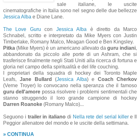
sale italiane, le uscite
cinematografiche in Italia sono nel segno delle due bellezze
Jessica Alba
e Diane Lane.
The Love Guru
con
Jessica Alba
è diretto da Marco
Schnabel, scritto e interpretato da Mike Myers con Justin
Timberlake, Romany Malco, Meagan Good e Ben Kingsley.
Pitka
(Mike Myers) è un americano allevato da
guru indiani
,
abbandonato da piccolo alle porte di un Ashram, che si
trasferisce finalmente negli Stati Uniti alla ricerca di fortuna e
gloria nel campo della spiritualità e del life couching.
I proprietari della squadra di hockey dei Toronto Maple
Leafs,
Jane Bullard
(
Jessica Alba
) e
Coach Cherkov
(Verne Troyer) lo convocano nella speranza che il famoso
guru dell'amore
possa risolvere i problemi sentimentali che
stanno struggendo il loro grande campione di hockey
Darren Roanoke
(Romany Malco)...
Seguono i
trailer in italiano
di
Nella rete del serial killer
e Il
Peggior allenatore del mondo e le uscite della settimana.
» CONTINUA