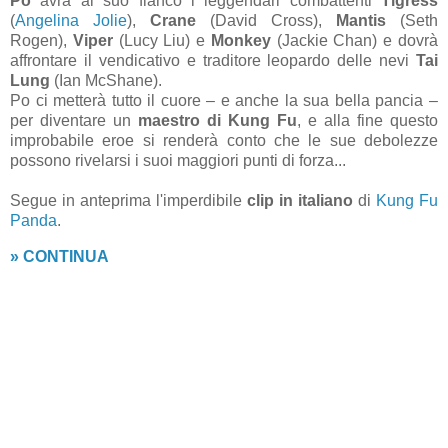
Po
avrà al suo fianco i leggendari combattenti
Tigress
(
Angelina Jolie
),
Crane
(David Cross),
Mantis
(Seth
Rogen),
Viper
(Lucy Liu) e
Monkey
(Jackie Chan) e dovrà
affrontare il vendicativo e traditore leopardo delle nevi
Tai
Lung
(Ian McShane).
Po ci metterà tutto il cuore – e anche la sua bella pancia –
per diventare un
maestro di Kung Fu
, e alla fine questo
improbabile eroe si renderà conto che le sue debolezze
possono rivelarsi i suoi maggiori punti di forza...
Segue in anteprima l'imperdibile
clip in italiano
di
Kung Fu
Panda
.
» CONTINUA