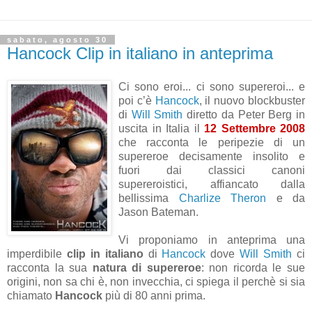
sabato, agosto 30
Hancock Clip in italiano in anteprima
Ci sono eroi... ci sono supereroi... e
poi c’è
Hancock
, il nuovo blockbuster
di
Will Smith
diretto da Peter Berg in
uscita in Italia il
12 Settembre 2008
che racconta le peripezie di un
supereroe decisamente insolito e
fuori dai classici canoni
supereroistici, affiancato dalla
bellissima
Charlize Theron
e da
Jason Bateman.
Vi proponiamo in anteprima una
imperdibile
clip in italiano
di
Hancock
dove
Will Smith
ci
racconta la sua
natura di supereroe
: non ricorda le sue
origini, non sa chi è, non invecchia, ci spiega il perchè si sia
chiamato
Hancock
più di 80 anni prima.