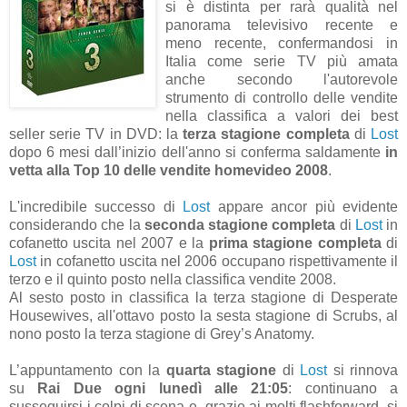
si è distinta per rarà qualità nel
panorama televisivo recente e
meno recente, confermandosi in
Italia come serie TV più amata
anche secondo l'autorevole
strumento di controllo delle vendite
nella classifica a valori dei best
seller serie TV in DVD: la
terza stagione completa
di
Lost
dopo 6 mesi dall’inizio dell'anno si conferma saldamente
in
vetta alla Top 10 delle vendite homevideo 2008
.
L'incredibile successo di
Lost
appare ancor più evidente
considerando che la
seconda stagione completa
di
Lost
in
cofanetto uscita nel 2007 e la
prima stagione completa
di
Lost
in cofanetto uscita nel 2006 occupano rispettivamente il
terzo e il quinto posto nella classifica vendite 2008.
Al sesto posto in classifica la terza stagione di Desperate
Housewives, all'ottavo posto la sesta stagione di Scrubs, al
nono posto la terza stagione di Grey’s Anatomy.
L’appuntamento con la
quarta stagione
di
Lost
si rinnova
su
Rai Due
ogni lunedì alle 21:05
: continuano a
susseguirsi i colpi di scena e, grazie ai molti flashforward, si