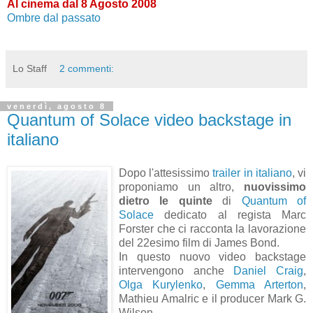
Al cinema dal 8 Agosto 2008
Ombre dal passato
Lo Staff
2 commenti:
venerdì, agosto 8
Quantum of Solace video backstage in
italiano
Dopo l'attesissimo
trailer in italiano
, vi
proponiamo un altro,
nuovissimo
dietro le quinte
di
Quantum of
Solace
dedicato al regista Marc
Forster che ci racconta la lavorazione
del 22esimo film di James Bond.
In questo nuovo video backstage
intervengono anche
Daniel Craig
,
Olga Kurylenko
,
Gemma Arterton
,
Mathieu Amalric e il producer Mark G.
Wilson.