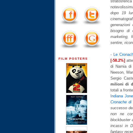
stratosferica
notevolissi
dopo 19 lun
cinematograf
generazioni
bisogno di 
marketing, f
sentire, ricon
-
Le Cronach
FILM POSTERS
[-58.2%]
atte
di Narnia d
Neeson, Warw
Sergio Cast
milioni di d
totali a front
Indiana Jone
Cronache di 
successo del
non ne cons
blockbuster a
incassi in 
fantasy rece