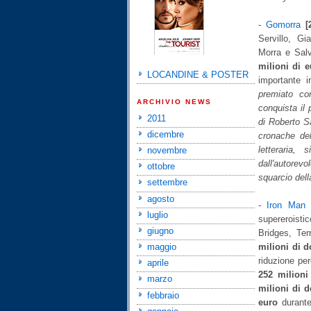
-
Gomorra
[
Servillo, Gi
Morra e Salv
milioni di e
LOCANDINE & POSTER
importante 
premiato co
ARCHIVIO NEWS
conquista il 
2011
di Roberto Sa
dicembre
cronache del
letteraria, 
novembre
dall'autorevo
ottobre
squarcio dell
settembre
agosto
-
Iron Man
luglio
supereroisti
giugno
Bridges, Te
milioni di do
maggio
riduzione pe
aprile
252 milioni
marzo
milioni di d
febbraio
euro
durante