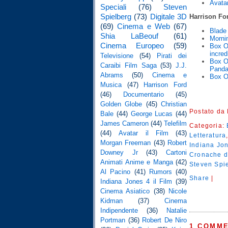
Avatar
Speciali
(76)
Steven
Spielberg
(73)
Digitale 3D
Harrison Fo
(69)
Cinema e Web
(67)
Blade
Shia LaBeouf
(61)
Mornin
Cinema Europeo
(59)
Box O
incred
Televisione
(54)
Pirati dei
Box O
Caraibi Film Saga
(53)
J.J.
Pand
Abrams
(50)
Cinema e
Box O
Musica
(47)
Harrison Ford
(46)
Documentario
(45)
Golden Globe
(45)
Christian
Postato da
Bale
(44)
George Lucas
(44)
James Cameron
(44)
Telefilm
Categoria:
(44)
Avatar il Film
(43)
Letteratura
Morgan Freeman
(43)
Robert
Indiana Jon
Downey Jr
(43)
Cartoni
Cronache d
Animati Anime e Manga
(42)
Steven Spi
Al Pacino
(41)
Rumors
(40)
Share
|
Indiana Jones 4 il Film
(39)
Cinema Asiatico
(38)
Nicole
Kidman
(37)
Cinema
Indipendente
(36)
Natalie
Portman
(36)
Robert De Niro
1 COMME