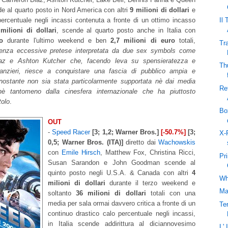
de al quarto posto in Nord America con altri
9 milioni di dollari
e
percentuale negli incassi contenuta a fronte di un ottimo incasso
Il 
milioni di dollari
, scende al quarto posto anche in Italia con
o
durante l'ultimo weekend e ben
2,7 milioni di euro
totali,
Tra
nza eccessive pretese interpretata da due sex symbols come
z e Ashton Kutcher che, facendo leva su spensieratezza e
Th
canzieri, riesce a conquistare una fascia di pubblico ampia e
nostante non sia stata particolarmente supportata nè dai media
Re
 nè tantomeno dalla cinesfera internazionale che ha piuttosto
tolo
.
Bo
OUT
-
Speed Racer
[3; 1,2; Warner Bros.]
[-50.7%]
[3;
X-F
0,5; Warner Bros. (ITA)]
diretto dai
Wachowskis
con
Emile Hirsch
, Matthew Fox, Christina Ricci,
Pr
Susan Sarandon e John Goodman scende al
quinto posto negli U.S.A. & Canada con altri
4
Why
milioni di dollari
durante il terzo weekend e
Ma
soltanto
36 milioni di dollari
totali con una
media per sala ormai davvero critica a fronte di un
Ter
continuo drastico calo percentuale negli incassi,
in Italia scende addirittura al diciannovesimo
L' 