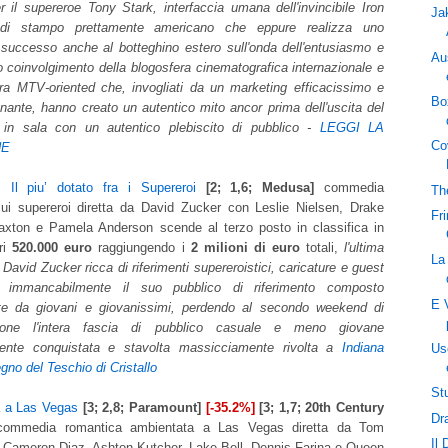
 il supereroe Tony Stark, interfaccia umana dell'invincibile Iron
Ja
di stampo prettamente americano che eppure realizza uno
o successo anche al botteghino estero sull'onda dell'entusiasmo e
Aus
o coinvolgimento della blogosfera cinematografica internazionale e
era MTV-oriented che, invogliati da un marketing efficacissimo e
Bo
nante, hanno creato un autentico mito ancor prima dell'uscita del
o in sala con un autentico plebiscito di pubblico -
LEGGI LA
Co
NE
: Il piu’ dotato fra i Supereroi
[2; 1,6; Medusa]
commedia
The
sui supereroi diretta da David Zucker con Leslie Nielsen, Drake
Fr
axton e Pamela Anderson scende al terzo posto in classifica in
tri
520.000 euro
raggiungendo i
2 milioni di euro
totali,
l'ultima
La
avid Zucker ricca di riferimenti supereroistici, caricature e guest
e immancabilmente il suo pubblico di riferimento composto
E V
nte da giovani e giovanissimi, perdendo al secondo weekend di
ione l'intera fascia di pubblico casuale e meno giovane
ente conquistata e stavolta massicciamente rivolta a
Indiana
Us
gno del Teschio di Cristallo
St
a a Las Vegas
[3; 2,8; Paramount]
[-35.2%]
[3; 1,7; 20th Century
Dr
ommedia romantica ambientata a Las Vegas diretta da Tom
Il 
Cameron Diaz, Ashton Kutcher, Lake Bell, Dennis Farina e Queen