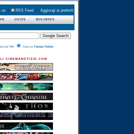
 us
|
RSS Feed
|
Aggiungi ai preferiti
ONI
USCITE
BOX OFFICE
rca sul Web
Cerca su
Cinema Notizie
LI CINEMANOTIZIE.COM