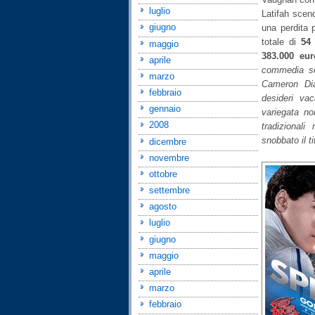
luglio
Latifah scen
giugno
una perdita 
totale di
54 
maggio
383.000 eur
aprile
commedia se
marzo
Cameron Dia
febbraio
desideri va
gennaio
variegata no
2008
tradizionali
snobbato il ti
dicembre
novembre
ottobre
settembre
agosto
luglio
giugno
maggio
aprile
marzo
febbraio