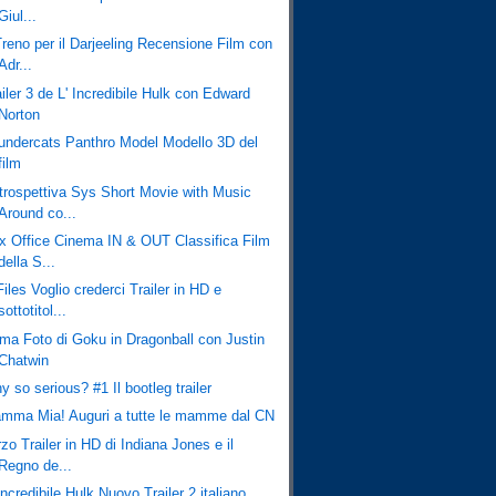
Giul...
Treno per il Darjeeling Recensione Film con
Adr...
iler 3 de L' Incredibile Hulk con Edward
Norton
undercats Panthro Model Modello 3D del
film
trospettiva Sys Short Movie with Music
Around co...
x Office Cinema IN & OUT Classifica Film
della S...
iles Voglio crederci Trailer in HD e
sottotitol...
ima Foto di Goku in Dragonball con Justin
Chatwin
 so serious? #1 Il bootleg trailer
mma Mia! Auguri a tutte le mamme dal CN
zo Trailer in HD di Indiana Jones e il
Regno de...
Incredibile Hulk Nuovo Trailer 2 italiano