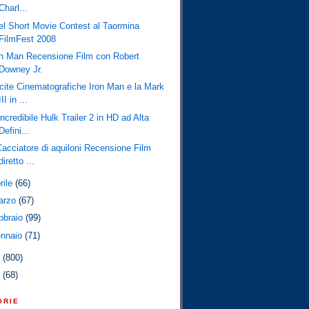
Charl...
tel Short Movie Contest al Taormina
FilmFest 2008
on Man Recensione Film con Robert
Downey Jr.
cite Cinematografiche Iron Man e la Mark
III in ...
Incredibile Hulk Trailer 2 in HD ad Alta
Defini...
 Cacciatore di aquiloni Recensione Film
diretto ...
rile
(66)
arzo
(67)
bbraio
(99)
ennaio
(71)
7
(800)
6
(68)
ORIE