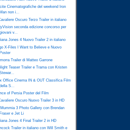
cite Cinematografiche del weekend Iron
Man non i...
Cavaliere Oscuro Terzo Trailer in italiano
dyVision seconda edizione concorso per
giovani v...
iana Jones 4 Nuovo Trailer 2 in italiano
go X-Files I Want to Believe e Nuovo
Poster
morra Trailer di Matteo Garrone
ilight Teaser Trailer e Trama con Kristen
Stewar...
x Office Cinema IN & OUT Classifica Film
della S...
ince of Persia Poster del Film
 Cavaliere Oscuro Nuovo Trailer 3 in HD
 Mummia 3 Photo Gallery con Brendan
Fraser e Jet Li
iana Jones 4 Final Trailer 2 in HD
cock Trailer in italiano con Will Smith e