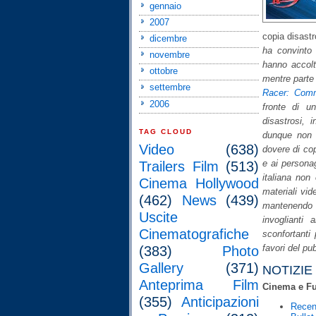
gennaio
2007
copia disast
dicembre
ha convinto 
novembre
hanno accolt
ottobre
mentre parte 
settembre
Racer: Comm
2006
fronte di u
disastrosi, 
TAG CLOUD
dunque non 
Video
(638)
dovere di cop
e ai personag
Trailers Film
(513)
italiana non
Cinema Hollywood
materiali vid
(462)
News
(439)
mantenendo 
Uscite
invoglianti 
Cinematografiche
sconfortanti
favori del pu
(383)
Photo
Gallery
(371)
NOTIZI
Anteprima Film
Cinema e Fu
(355)
Anticipazioni
Recens