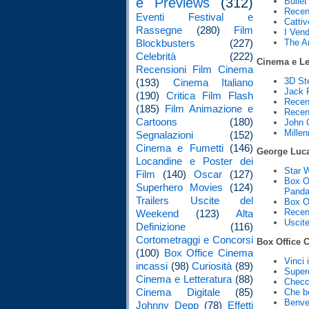
e Previews
(312)
Bullet
Recen
Eventi Festival e
Cattiv
Rassegne
(280)
Film
I Vendi
The Am
Blockbusters
(227)
Celebrità
(222)
Cinema e Le
Recensioni Film Cinema
3D St
(193)
Cinema Italiano
Jack R
(190)
Critica Film Flash
Recen
(185)
Film Animazione e
Recen
Cartoons
(180)
John 
Millen
Segnalazioni
(152)
Cinema e Fumetti
(146)
George Luc
Locandine e Poster dei
Star W
Film
(140)
Oscar
(127)
Box O
Superhero Movies
(124)
Pand
Trailers Uscite del
Box O
Recens
Weekend
(123)
Alta
Uscite
Definizione
(116)
Cortometraggi e Concorsi
Box Office 
(100)
Box Office Cinema
Vinci 
incassi
(98)
Curiosità
(89)
Supere
Cinema e Letteratura
(88)
Checc
Cinema Digitale
(85)
Che be
Benve
Johnny Depp
(78)
Effetti