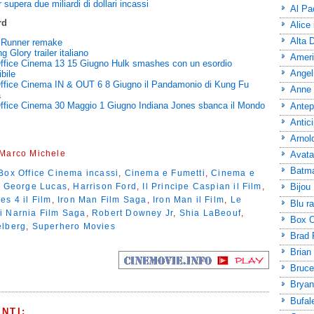
 supera due miliardi di dollari incassi
Al Pa
rd
Alice
Alta 
 Runner remake
g Glory trailer italiano
Ameri
ffice Cinema 13 15 Giugno Hulk smashes con un esordio
Angel
ibile
ffice Cinema IN & OUT 6 8 Giugno il Pandamonio di Kung Fu
Anne
a
ffice Cinema 30 Maggio 1 Giugno Indiana Jones sbanca il Mondo
Antep
Antic
Arnol
 Marco Michele
Avatar
Batma
Box Office Cinema incassi
,
Cinema e Fumetti
,
Cinema e
,
George Lucas
,
Harrison Ford
,
Il Principe Caspian il Film
,
Bijou 
es 4 il Film
,
Iron Man Film Saga
,
Iron Man il Film
,
Le
Blu r
i Narnia Film Saga
,
Robert Downey Jr
,
Shia LaBeouf
,
Box O
elberg
,
Superhero Movies
Brad P
Brian
Bruce
Bryan
Bufal
NTI: