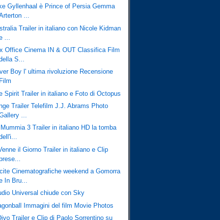
ke Gyllenhaal è Prince of Persia Gemma
Arterton ...
tralia Trailer in italiano con Nicole Kidman
e ...
x Office Cinema IN & OUT Classifica Film
della S...
ver Boy l' ultima rivoluzione Recensione
Film
 Spirit Trailer in italiano e Foto di Octopus
inge Trailer Telefilm J.J. Abrams Photo
Gallery ...
 Mummia 3 Trailer in italiano HD la tomba
dell'i...
enne il Giorno Trailer in italiano e Clip
prese...
cite Cinematografiche weekend a Gomorra
e In Bru...
udio Universal chiude con Sky
agonball Immagini del film Movie Photos
Divo Trailer e Clip di Paolo Sorrentino su