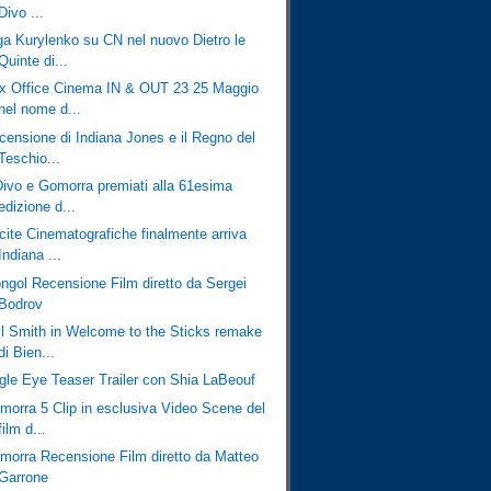
Divo ...
ga Kurylenko su CN nel nuovo Dietro le
Quinte di...
x Office Cinema IN & OUT 23 25 Maggio
nel nome d...
censione di Indiana Jones e il Regno del
Teschio...
 Divo e Gomorra premiati alla 61esima
edizione d...
cite Cinematografiche finalmente arriva
Indiana ...
ngol Recensione Film diretto da Sergei
Bodrov
ll Smith in Welcome to the Sticks remake
di Bien...
gle Eye Teaser Trailer con Shia LaBeouf
morra 5 Clip in esclusiva Video Scene del
film d...
morra Recensione Film diretto da Matteo
Garrone