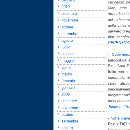
gennaio
successo per
2010
Man, eroe 
dicembre
straordinari
del fortissim
novembre
della cinesf
ottobre
davvero preg
settembre
film accolt
agosto
RECENSIO
luglio
giugno
-
Superhero
parodistica 
maggio
Bell, Sara P
aprile
Italia con al
marzo
commedia di D
febbraio
stars attra
gennaio
principalme
2009
programmaz
precedentem
dicembre
Jones e Il Re
novembre
ottobre
-
Notte brav
settembre
Fox (ITA)]
c
agosto
Vaughan con 