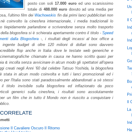
posto con soli
17.000 euro
ed uno scarsissimo
Us
totale di
488.000 euro
dovuto ad una media per
rosa,
l'ultimo film dei
Wachowskis
fin dai primi lanci pubblicitari non
Il 
nè coinvolto la cinesfera internazionale, i media tradizionali lo
o tiepidamente parlandone e scrivendone senza molto trasporto
In
della blogosfera si è schierata apertamente contro il titolo -
Speed
enti dalla Blogosfera
-, i risultati degli incassi al box office a
Ind
n ingente budget di oltre 120 milioni di dollari sono davvero
Lo
incredibile flop anche in Italia dove le testate web generiche e
cinematografiche chiamate in causa ne hanno scritto quasi per
Go
ia & incolla senza avvicinare in alcun modo gli spettatori all'opera
gi creati negli Anni '60 dal celebre Tatsuo Yoshida, la blogosfera
Tw
 è stata in alcun modo coinvolta e tutti i lanci promozionali ed i
eo per l'Italia sono stati paradossalmente abbandonati a sè stessi
Bo
il titolo invisibile sulla blogosfera ed inflazionato da poco
articoli generici sulla cinesfera, i risultati sono assolutamente
Pr
 per un film che in tutto il Mondo non è riuscito a conquistare i
Il
bblico
.
La
E CORRELATE
metti
Ind
ione Il Cavaliere Oscuro Il Ritorno
Han