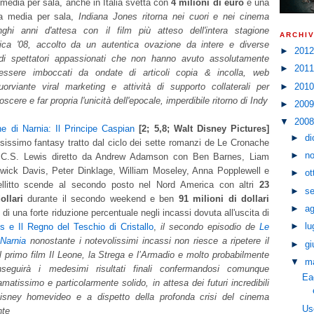
 media per sala, anche in Italia svetta con
4 milioni di euro
e una
ma media per sala,
Indiana Jones ritorna nei cuori e nei cinema
ghi anni d'attesa con il film più atteso dell'intera stagione
ARCHIV
ica '08, accolto da un autentica ovazione da intere e diverse
►
201
 di spettatori appassionati che non hanno avuto assolutamente
►
201
essere imboccati da ondate di articoli copia & incolla, web
►
201
uorviante viral marketing e attività di supporto collaterali per
oscere e far propria l'unicità dell'epocale, imperdibile ritorno di Indy
►
200
▼
200
e di Narnia: Il Principe Caspian
[2; 5,8; Walt Disney Pictures]
►
d
sissimo fantasy tratto dal ciclo dei sette romanzi de Le Cronache
►
n
i C.S. Lewis diretto da Andrew Adamson con Ben Barnes, Liam
ick Davis, Peter Dinklage, William Moseley, Anna Popplewell e
►
ot
ellitto scende al secondo posto nel Nord America con altri
23
►
s
ollari
durante il secondo weekend e ben
91 milioni di dollari
►
a
e di una forte riduzione percentuale negli incassi dovuta all'uscita di
►
lu
s e Il Regno del Teschio di Cristallo
,
il secondo episodio de
Le
Narnia
nonostante i notevolissimi incassi non riesce a ripetere il
►
g
 primo film Il Leone, la Strega e l’Armadio e molto probabilmente
▼
m
eguirà i medesimi risultati finali confermandosi comunque
Ea
matissimo e particolarmente solido, in attesa dei futuri incredibili
Disney homevideo e a dispetto della profonda crisi del cinema
Us
nte