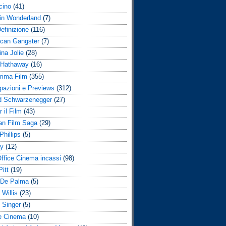
cino
(41)
 in Wonderland
(7)
Definizione
(116)
can Gangster
(7)
ina Jolie
(28)
 Hathaway
(16)
rima Film
(355)
ipazioni e Previews
(312)
d Schwarzenegger
(27)
 il Film
(43)
n Film Saga
(29)
Phillips
(5)
ay
(12)
ffice Cinema incassi
(98)
itt
(19)
 De Palma
(5)
 Willis
(23)
 Singer
(5)
e Cinema
(10)