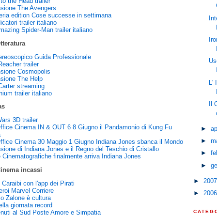
 to the Head trailer
sione The Avengers
eria edition Cose successe in settimana
In
catori trailer italiano
azing Spider-Man trailer italiano
Ir
tteratura
ereoscopico Guida Professionale
Us
eacher trailer
sione Cosmopolis
sione The Help
L' 
Carter streaming
nium trailer italiano
Il
as
ars 3D trailer
ffice Cinema IN & OUT 6 8 Giugno il Pandamonio di Kung Fu
►
ap
a
►
m
ffice Cinema 30 Maggio 1 Giugno Indiana Jones sbanca il Mondo
ione di Indiana Jones e il Regno del Teschio di Cristallo
►
fe
 Cinematografiche finalmente arriva Indiana Jones
►
g
Cinema incassi
►
200
i Caraibi con l'app dei Pirati
roi Marvel Corriere
►
200
o Zalone è cultura
lla giornata record
nuti al Sud Poste Amore e Simpatia
CATEG