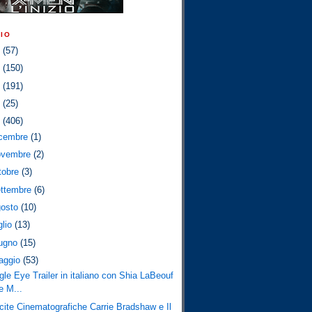
IO
2
(57)
1
(150)
0
(191)
9
(25)
8
(406)
icembre
(1)
ovembre
(2)
tobre
(3)
ettembre
(6)
gosto
(10)
glio
(13)
iugno
(15)
aggio
(53)
gle Eye Trailer in italiano con Shia LaBeouf
e M...
cite Cinematografiche Carrie Bradshaw e Il