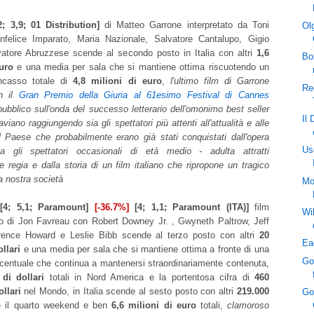
2; 3,9; 01 Distribution]
di Matteo Garrone interpretato da Toni
Ol
anfelice Imparato, Maria Nazionale, Salvatore Cantalupo, Gigio
atore Abruzzese scende al secondo posto in Italia con altri
1,6
Bo
uro
e una media per sala che si mantiene ottima riscuotendo un
incasso totale di
4,8 milioni di euro
,
l'ultimo film di Garrone
Re
n il
Gran Premio della Giuria al 61esimo Festival di Cannes
pubblico sull'onda del successo letterario dell'omonimo best seller
Il
viano raggiungendo sia gli spettatori più attenti all'attualità e alle
 Paese che probabilmente erano già stati conquistati dall'opera
Us
sia gli spettatori occasionali di età medio - adulta attratti
le regia e dalla storia di un film italiano che ripropone un tragico
a nostra società
Mo
[4; 5,1; Paramount]
[-36.7%]
[4; 1,1; Paramount (ITA)]
film
Wi
co di Jon Favreau con Robert Downey Jr. , Gwyneth Paltrow, Jeff
rrence Howard e Leslie Bibb scende al terzo posto con altri
20
Ea
llari
e una media per sala che si mantiene ottima a fronte di una
Go
rcentuale che continua a mantenersi straordinariamente contenuta,
 di dollari
totali in Nord America e la portentosa cifra di
460
ollari
nel Mondo, in Italia scende al sesto posto con altri
219.000
Go
 il quarto weekend e ben
6,6 milioni di euro
totali,
clamoroso