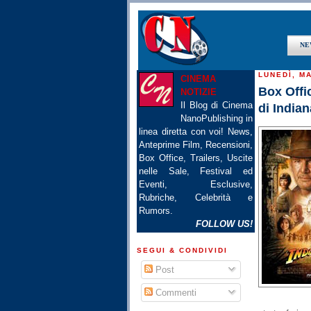
NE
LUNEDÌ, M
CINEMA
Box Offi
NOTIZIE
Il Blog di Cinema
di India
NanoPublishing in
linea diretta con voi! News,
Anteprime Film, Recensioni,
Box Office, Trailers, Uscite
nelle Sale, Festival ed
Eventi, Esclusive,
Rubriche, Celebrità e
Rumors.
FOLLOW US!
SEGUI & CONDIVIDI
Post
Commenti