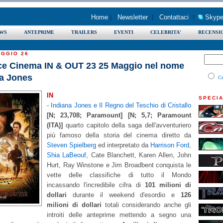
Home
|
Newsletter
|
Contattaci
|
Skype
WS
ANTEPRIME
TRAILERS
EVENTI
CELEBRITA'
RECENSI
AGGIO 26
ce Cinema IN & OUT 23 25 Maggio nel nome
na Jones
Ce
IN
SPECIA
-
Indiana Jones e Il Regno del Teschio di Cristallo
[N; 23,708; Paramount] [N; 5,7; Paramount
(ITA)]
quarto capitolo della saga dell'avventuriero
più famoso della storia del cinema diretto da
Steven Spielberg
ed interpretato da
Harrison Ford
,
Shia LaBeouf
, Cate Blanchett, Karen Allen, John
Hurt, Ray Winstone e Jim Broadbent conquista le
vette delle classifiche di tutto il Mondo
incassando l'incredibile cifra di
101 milioni di
dollari
durante il weekend d'esordio e
126
milioni di dollari
totali considerando anche gli
introiti delle anteprime mettendo a segno una