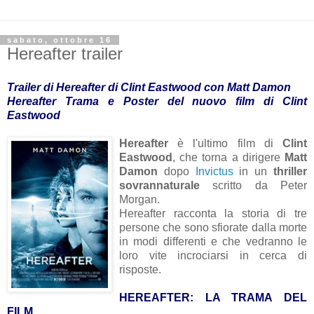
sabato, ottobre 16
Hereafter trailer
Trailer di Hereafter di Clint Eastwood con Matt Damon
Hereafter Trama e Poster del nuovo film di Clint
Eastwood
Hereafter
è l'ultimo film di
Clint
Eastwood
, che torna a dirigere
Matt
Damon
dopo
Invictus
in un
thriller
sovrannaturale
scritto da Peter
Morgan.
Hereafter racconta la storia di tre
persone che sono sfiorate dalla morte
in modi differenti e che vedranno le
loro vite incrociarsi in cerca di
risposte.
HEREAFTER: LA TRAMA DEL
FILM